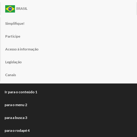
BRASIL
Simplifique!
Participe
Acesso à informação
Legislação
Canais
Ir para o conteúdo
1
para o menu
2
para a busca
3
para o rodapé
4