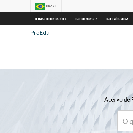
BRASIL
Ir para o conteúdo
1
para o menu
2
para a busca
3
ProEdu
Acervo de 