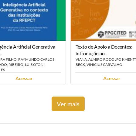
gência Artificial Generativa
Texto de Apoio a Docentes:
..
introdução ao...
IRA FILHO, RAYMUNDO CARLOS
VIANA, ALMIRO RODOLFO KMENTT
O; RIBEIRO, LUIS OTONI
BECK, VINICIUS CARVALHO
LES
Acessar
Acessar
Ver mais