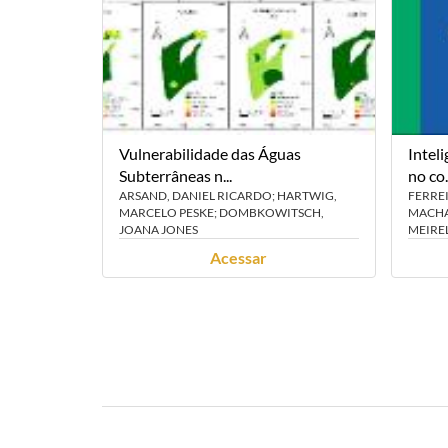
Vulnerabilidade das Águas
Inteli
Subterrâneas n...
no co.
ARSAND, DANIEL RICARDO; HARTWIG,
FERRE
MARCELO PESKE; DOMBKOWITSCH,
MACHAD
JOANA JONES
MEIRE
Acessar