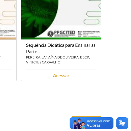
Sequência Didática para Ensinar as
Texto de 
Parte...
desenvol..
;
PEREIRA, JANAÍNA DE OLIVEIRA; BECK,
SEDREZ, JO
VINICIUS CARVALHO
VINICIUS C
Acessar