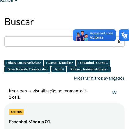
Buscar
Buscar
Ir
: Blaas, Lucas Neitzke ×
: Curso - Moodle ×
: Espanhol - Curso ×
: Silva, Ricardo Fonseca da ×
: true ×
: Ribeiro, Indaiara Nunes ×
Mostrar filtros avançados
Itens para a visualização no momento 1-
1 of 1
Cursos
Espanhol Módulo 01