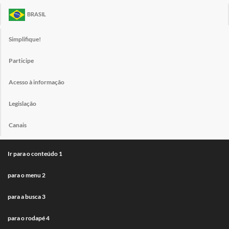
BRASIL
Simplifique!
Participe
Acesso à informação
Legislação
Canais
Ir para o conteúdo
1
para o menu
2
para a busca
3
para o rodapé
4