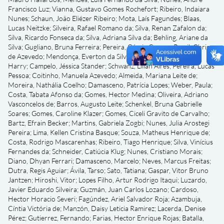
Francisco Luz
;
Vianna, Gustavo Gomes Rochefort
;
Ribeiro, Indaiara
Nunes
;
Schaun, João Eliézer Ribeiro
;
Mota, Laís Fagundes
;
Blaas,
Lucas Neitzke
;
Silveira, Rafael Romano da
;
Silva, Renan Zafalon da
;
Silva, Ricardo Fonseca da
;
Silva, Adriana Silva da
;
Behling, Ariane da
Silva
;
Gugliano, Bruna Ferreira
;
Pereira, Cássia Correa
;
Ramil, Chris
de Azevedo
;
Mendonça, Everton da Silveira
;
Luersen, Eduardo
Harry
;
Campelo, Jéssica Stander
;
Schwanz, Lílian Aires
;
Pereira, Lucas
Pessoa
;
Coitinho, Manuela Azevedo
;
Almeida, Mariana Leite de
;
Moreira, Nathália Coelho
;
Damasceno, Patrícia Lopes
;
Weber, Paula
;
Costa, Tabata Afonso da
;
Gomes, Hector Medina
;
Oliveira, Adriano
Vasconcelos de
;
Barros, Augusto Leite
;
Schenkel, Bruna Gabrielle
Soares
;
Gomes, Caroline Klazer
;
Gomes, Ciceli Gravito de Carvalho
;
Bartz, Efrain Becker
;
Martins, Gabriela Zogbi
;
Nunes, Julia Arostegi
Pereira
;
Lima, Kellen Cristina Basque
;
Souza, Matheus Henrique de
;
Costa, Rodrigo Mascarenhas
;
Ribeiro, Tiago Henrique
;
Silva, Vinícius
Fernandes da
;
Schneider, Catiúcia Klug
;
Nunes, Cristiano Morais
;
Diano, Dhyan Ferrari
;
Damasceno, Marcelo
;
Neves, Marcus Freitas
;
Dutra, Regis Aguiar
;
Ávila, Tarso
;
Sato, Tatiana
;
Gaspar, Vitor Bruno
Jantzen
;
Hiroshi, Vitor
;
Lopes Filho, Artur Rodrigo Itaqui
;
Luzardo,
Javier Eduardo Silveira
;
Guzmán, Juan Carlos Lozano
;
Cardoso,
Hector Horacio Severi
;
Fagúndez, Ariel Salvador Roja
;
Azambuja,
Cíntia Victória de
;
Manzón, Daisy Leticia Ramirez
;
Lacerda, Denise
Pérez
;
Gutierrez, Fernando
;
Farias, Hector Enrique Rojas
;
Batalla,