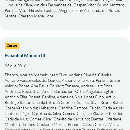
Junqueira
;
Silva, Vinícius Fernandes da
;
Gaspar, Vitor Bruno Jantzen
;
Pereira, Vitor Hiroshi
;
Lustosa, Wigna Eriony Aparecida de Morais
;
Santos, Éderson Mapelli dos
Cursos
Espanhol Módulo III
23 out 2018
Picanço, Acauan Merseburger
;
Silva, Adriana Silva da
;
Oliveira,
Adriano Vasconcelos de
;
Gomes, Alexandro Teixeira
;
Pereira Júnior,
Alércio
;
Bonat, Ana Paula Goulart
;
Fonseca, Andrea Ualt
;
Pons,
Andressa Roxo
;
Silva, André Barbachan
;
Ortiz, Angeluce
;
Eglior,
Antônio Elias Rosset
;
Behling, Ariane da Silva
;
Lopes Filho, Artur
Rodrigo Itaqui
;
Schenkel, Bruna Gabrielle Soares
;
Silva, Bruno Rafael
Costa Venâncio da
;
Habeyche, Candice Campos
;
Falcão, Carla Aguiar
;
Lautenschäger, Carolina da Silva
;
Gomes, Caroline Klazer
;
Schneider,
Catiúcia Klug
;
Gomes, Ciceli Gravito de Carvalho
;
Dantas, Cristiane
Monteiro
;
Nunes, Cristiano Morais
;
Pereira, Cássia Corrêa
;
Vieira,
Daiana Corrêa
;
Wille, Danielle Neugebauer
;
Tavares, Deliane Leivas
;