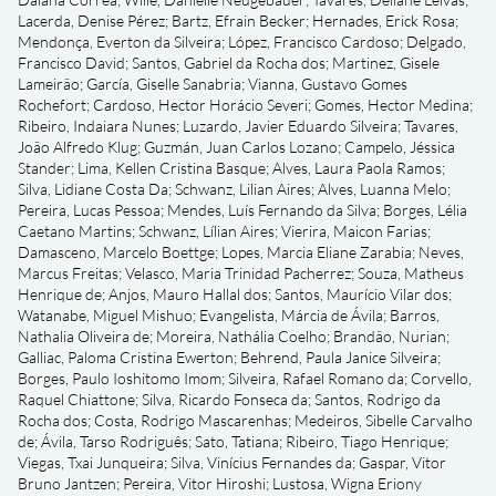
Lacerda, Denise Pérez
;
Bartz, Efrain Becker
;
Hernades, Erick Rosa
;
Mendonça, Everton da Silveira
;
López, Francisco Cardoso
;
Delgado,
Francisco David
;
Santos, Gabriel da Rocha dos
;
Martinez, Gisele
Lameirão
;
García, Giselle Sanabria
;
Vianna, Gustavo Gomes
Rochefort
;
Cardoso, Hector Horácio Severi
;
Gomes, Hector Medina
;
Ribeiro, Indaiara Nunes
;
Luzardo, Javier Eduardo Silveira
;
Tavares,
João Alfredo Klug
;
Guzmán, Juan Carlos Lozano
;
Campelo, Jéssica
Stander
;
Lima, Kellen Cristina Basque
;
Alves, Laura Paola Ramos
;
Silva, Lidiane Costa Da
;
Schwanz, Lilian Aires
;
Alves, Luanna Melo
;
Pereira, Lucas Pessoa
;
Mendes, Luís Fernando da Silva
;
Borges, Lélia
Caetano Martins
;
Schwanz, Lílian Aires
;
Vierira, Maicon Farias
;
Damasceno, Marcelo Boettge
;
Lopes, Marcia Eliane Zarabia
;
Neves,
Marcus Freitas
;
Velasco, Maria Trinidad Pacherrez
;
Souza, Matheus
Henrique de
;
Anjos, Mauro Hallal dos
;
Santos, Maurício Vilar dos
;
Watanabe, Miguel Mishuo
;
Evangelista, Márcia de Ávila
;
Barros,
Nathalia Oliveira de
;
Moreira, Nathália Coelho
;
Brandão, Nurian
;
Galliac, Paloma Cristina Ewerton
;
Behrend, Paula Janice Silveira
;
Borges, Paulo Ioshitomo Imom
;
Silveira, Rafael Romano da
;
Corvello,
Raquel Chiattone
;
Silva, Ricardo Fonseca da
;
Santos, Rodrigo da
Rocha dos
;
Costa, Rodrigo Mascarenhas
;
Medeiros, Sibelle Carvalho
de
;
Ávila, Tarso Rodriguês
;
Sato, Tatiana
;
Ribeiro, Tiago Henrique
;
Viegas, Txai Junqueira
;
Silva, Vinícius Fernandes da
;
Gaspar, Vitor
Bruno Jantzen
;
Pereira, Vitor Hiroshi
;
Lustosa, Wigna Eriony