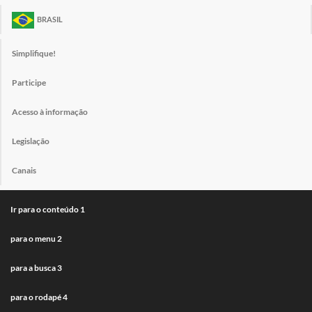
BRASIL
Simplifique!
Participe
Acesso à informação
Legislação
Canais
Ir para o conteúdo
1
para o menu
2
para a busca
3
para o rodapé
4