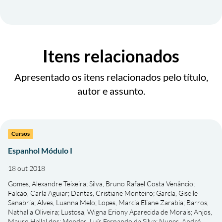
Itens relacionados
Apresentado os itens relacionados pelo título,
autor e assunto.
Cursos
Espanhol Módulo I
18 out 2018
Gomes, Alexandre Teixeira
;
Silva, Bruno Rafael Costa Venâncio
;
Falcão, Carla Aguiar
;
Dantas, Cristiane Monteiro
;
García, Giselle
Sanabria
;
Alves, Luanna Melo
;
Lopes, Marcia Eliane Zarabia
;
Barros,
Nathalia Oliveira
;
Lustosa, Wigna Eriony Aparecida de Morais
;
Anjos,
Mauro Hallal dos
;
Mendes, Luís Fernando da Silva
;
Nunes, André