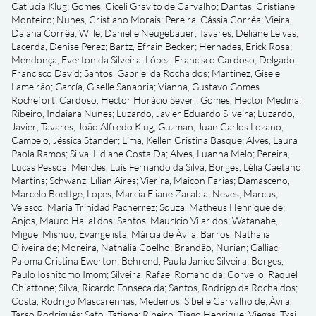
Catiúcia Klug
;
Gomes, Ciceli Gravito de Carvalho
;
Dantas, Cristiane
Monteiro
;
Nunes, Cristiano Morais
;
Pereira, Cássia Corrêa
;
Vieira,
Daiana Corrêa
;
Wille, Danielle Neugebauer
;
Tavares, Deliane Leivas
;
Lacerda, Denise Pérez
;
Bartz, Efrain Becker
;
Hernades, Erick Rosa
;
Mendonça, Everton da Silveira
;
López, Francisco Cardoso
;
Delgado,
Francisco David
;
Santos, Gabriel da Rocha dos
;
Martinez, Gisele
Lameirão
;
García, Giselle Sanabria
;
Vianna, Gustavo Gomes
Rochefort
;
Cardoso, Hector Horácio Severi
;
Gomes, Hector Medina
;
Ribeiro, Indaiara Nunes
;
Luzardo, Javier Eduardo Silveira
;
Luzardo,
Javier
;
Tavares, João Alfredo Klug
;
Guzman, Juan Carlos Lozano
;
Campelo, Jéssica Stander
;
Lima, Kellen Cristina Basque
;
Alves, Laura
Paola Ramos
;
Silva, Lidiane Costa Da
;
Alves, Luanna Melo
;
Pereira,
Lucas Pessoa
;
Mendes, Luís Fernando da Silva
;
Borges, Lélia Caetano
Martins
;
Schwanz, Lílian Aires
;
Vierira, Maicon Farias
;
Damasceno,
Marcelo Boettge
;
Lopes, Marcia Eliane Zarabia
;
Neves, Marcus
;
Velasco, Maria Trinidad Pacherrez
;
Souza, Matheus Henrique de
;
Anjos, Mauro Hallal dos
;
Santos, Maurício Vilar dos
;
Watanabe,
Miguel Mishuo
;
Evangelista, Márcia de Ávila
;
Barros, Nathalia
Oliveira de
;
Moreira, Nathália Coelho
;
Brandão, Nurian
;
Galliac,
Paloma Cristina Ewerton
;
Behrend, Paula Janice Silveira
;
Borges,
Paulo Ioshitomo Imom
;
Silveira, Rafael Romano da
;
Corvello, Raquel
Chiattone
;
Silva, Ricardo Fonseca da
;
Santos, Rodrigo da Rocha dos
;
Costa, Rodrigo Mascarenhas
;
Medeiros, Sibelle Carvalho de
;
Ávila,
Tarso Rodriguês
;
Sato, Tatiana
;
Ribeiro, Tiago Henrique
;
Viegas, Txai