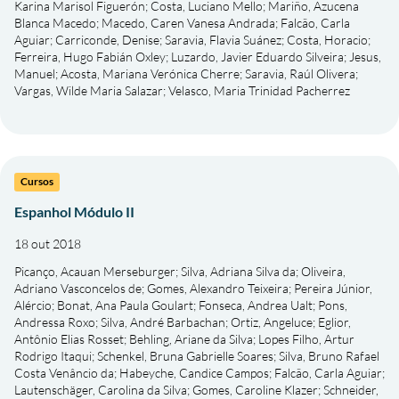
Karina Marisol Figuerón
;
Costa, Luciano Mello
;
Mariño, Azucena
Blanca Macedo
;
Macedo, Caren Vanesa Andrada
;
Falcão, Carla
Aguiar
;
Carriconde, Denise
;
Saravia, Flavia Suánez
;
Costa, Horacio
;
Ferreira, Hugo Fabián Oxley
;
Luzardo, Javier Eduardo Silveira
;
Jesus,
Manuel
;
Acosta, Mariana Verónica Cherre
;
Saravia, Raúl Olivera
;
Vargas, Wilde Maria Salazar
;
Velasco, Maria Trinidad Pacherrez
Cursos
Espanhol Módulo II
18 out 2018
Picanço, Acauan Merseburger
;
Silva, Adriana Silva da
;
Oliveira,
Adriano Vasconcelos de
;
Gomes, Alexandro Teixeira
;
Pereira Júnior,
Alércio
;
Bonat, Ana Paula Goulart
;
Fonseca, Andrea Ualt
;
Pons,
Andressa Roxo
;
Silva, André Barbachan
;
Ortiz, Angeluce
;
Eglior,
Antônio Elias Rosset
;
Behling, Ariane da Silva
;
Lopes Filho, Artur
Rodrigo Itaqui
;
Schenkel, Bruna Gabrielle Soares
;
Silva, Bruno Rafael
Costa Venâncio da
;
Habeyche, Candice Campos
;
Falcão, Carla Aguiar
;
Lautenschäger, Carolina da Silva
;
Gomes, Caroline Klazer
;
Schneider,