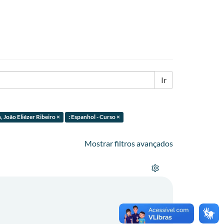
Ir
, João Eliézer Ribeiro ×
: Espanhol - Curso ×
Mostrar filtros avançados