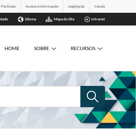
Participe
Acesso à informação
Legislação
Canais
idade
Idioma
Mapa do Site
Intranet
HOME
SOBRE
RECURSOS