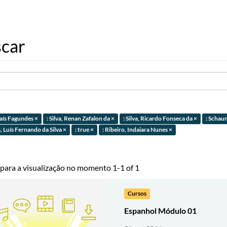
car
Laís Fagundes ×
: Silva, Renan Zafalon da ×
: Silva, Ricardo Fonseca da ×
: Schaun
, Luís Fernando da Silva ×
: true ×
: Ribeiro, Indaiara Nunes ×
 para a visualização no momento 1-1 of 1
Cursos
Espanhol Módulo 01