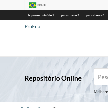
BRASIL
Ir para o conteúdo
1
para o menu
2
para a busca
3
ProEdu
Repositório Online
Melhore 