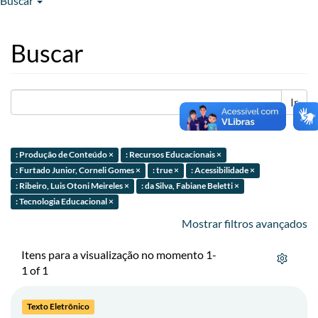
Buscar
Buscar
Ir
: Produção de Conteúdo ×
: Recursos Educacionais ×
: Furtado Junior, Corneli Gomes ×
: true ×
: Acessibilidade ×
: Ribeiro, Luis Otoni Meireles ×
: da Silva, Fabiane Beletti ×
: Tecnologia Educacional ×
Mostrar filtros avançados
Itens para a visualização no momento 1-
1 of 1
Texto Eletrônico