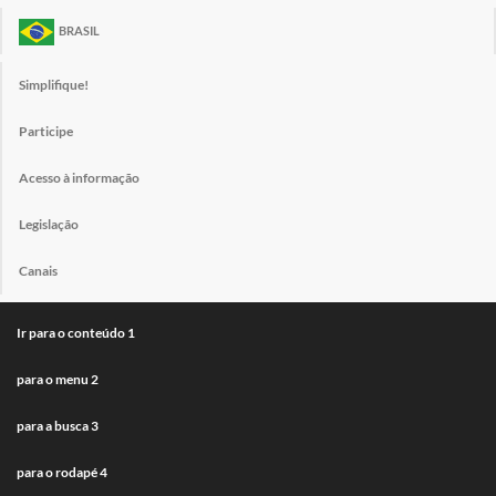
BRASIL
Simplifique!
Participe
Acesso à informação
Legislação
Canais
Ir para o conteúdo
1
para o menu
2
para a busca
3
para o rodapé
4