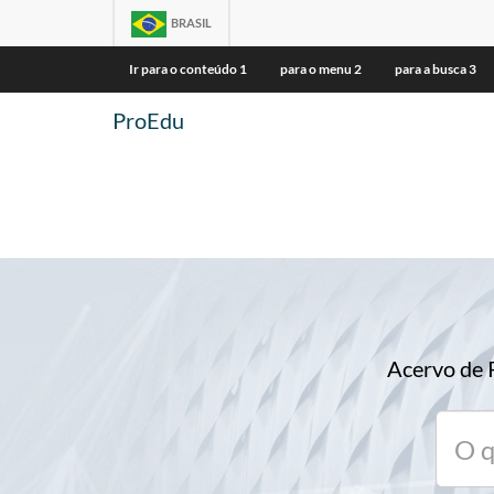
BRASIL
Ir para o conteúdo
1
para o menu
2
para a busca
3
ProEdu
Acervo de 