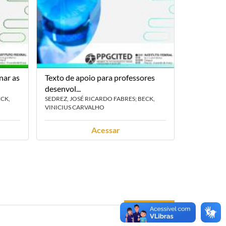
nar as
Texto de apoio para professores
Texto de 
desenvol...
sobre pr...
ECK,
SEDREZ, JOSÉ RICARDO FABRES; BECK,
JAHNKE, RA
VINICIUS CARVALHO
VINICIUS C
Acessar