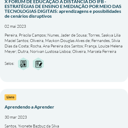
X FÓRUM DE EDUCAÇÃO A DISTÂNCIA DO IFB -
ESTRATÉGIAS DE ENSINO E MEDIAÇÃO POR MEIO DAS
TECNOLOGIAS DIGITAIS: aprendizagens e possibilidades
de cenários disruptivos
02 mai 2023
Pereira, Priscila Campos
;
Nunes, Jader de Sousa
;
Torres, Saskya Lilia
Maciel Santos
;
Oliveira, Maykon Douglas Alves de
;
Fernandes, Silvia
Dias da Costa
;
Rocha, Ana Pereira dos Santos
;
França, Louize Helena
Meyer
;
Dutra, Norivan Lustosa Lisboa
;
Oliveira, Marcela Ferreira
Selos:
Livro
Aprendendo a Aprender
30 mar 2023
Santos, Yvonete Bazbuz da Silva