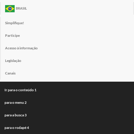
BRASIL
Simplifique!
Participe
Acesso à informação
Legislação
Canais
Ir para o conteúdo
1
para o menu
2
para a busca
3
para o rodapé
4