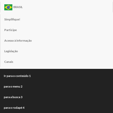
BRASIL
Simplifique!
Participe
Acesso à informação
Legislação
Canais
Ir para o conteúdo
1
para o menu
2
para a busca
3
para o rodapé
4