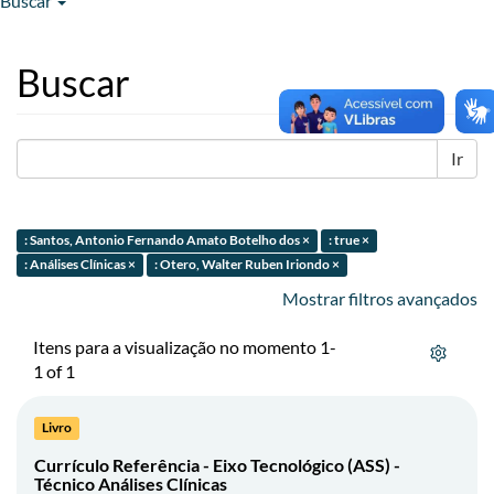
Buscar
Buscar
Ir
: Santos, Antonio Fernando Amato Botelho dos ×
: true ×
: Análises Clínicas ×
: Otero, Walter Ruben Iriondo ×
Mostrar filtros avançados
Itens para a visualização no momento 1-
1 of 1
Livro
Currículo Referência - Eixo Tecnológico (ASS) -
Técnico Análises Clínicas