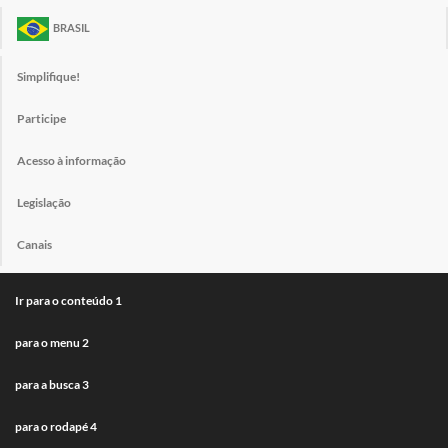
BRASIL
Simplifique!
Participe
Acesso à informação
Legislação
Canais
Ir para o conteúdo
1
para o menu
2
para a busca
3
para o rodapé
4