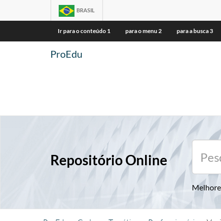
BRASIL
Ir para o conteúdo
1
para o menu
2
para a busca
3
ProEdu
Repositório Online
Melhore 