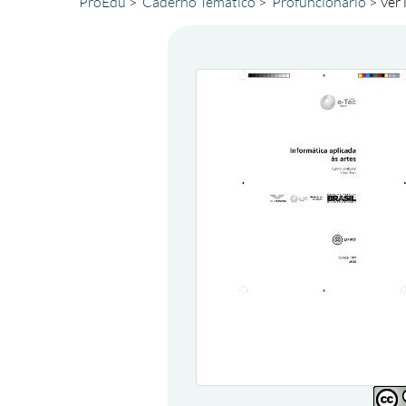
ProEdu
Caderno Temático
Profuncionário
Ver 