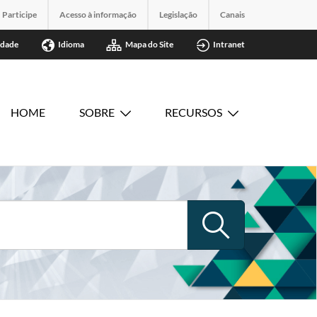
Participe
Acesso à informação
Legislação
Canais
idade
Idioma
Mapa do Site
Intranet
HOME
SOBRE
RECURSOS