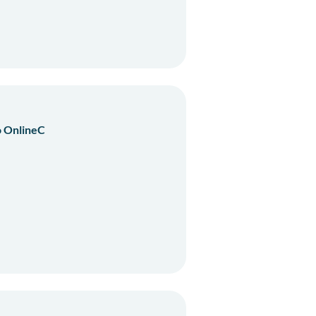
̃o OnlineC