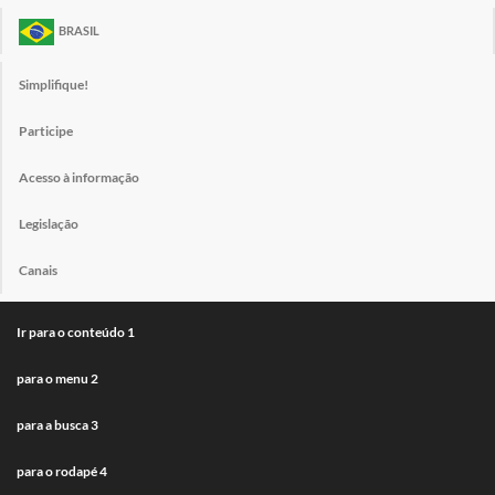
BRASIL
Simplifique!
Participe
Acesso à informação
Legislação
Canais
Ir para o conteúdo
1
para o menu
2
para a busca
3
para o rodapé
4