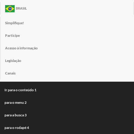
BRASIL
Simplifique!
Participe
Acesso à informação
Legislação
Canais
Ir para o conteúdo
1
para o menu
2
para a busca
3
para o rodapé
4