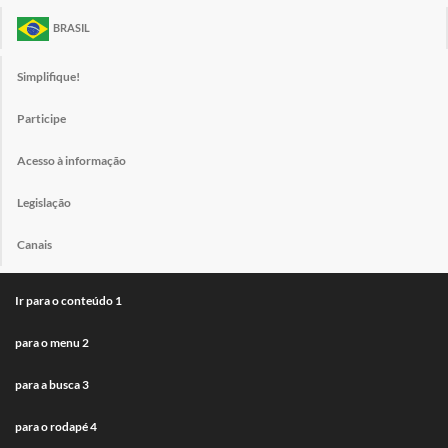
BRASIL
Simplifique!
Participe
Acesso à informação
Legislação
Canais
Ir para o conteúdo
1
para o menu
2
para a busca
3
para o rodapé
4