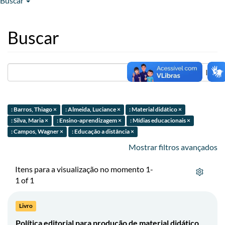
Buscar
Buscar
Ir
: Barros, Thiago ×
: Almeida, Luciance ×
: Material didático ×
: Silva, Maria ×
: Ensino-aprendizagem ×
: Mídias educacionais ×
: Campos, Wagner ×
: Educação a distância ×
Mostrar filtros avançados
Itens para a visualização no momento 1-
1 of 1
Livro
Política editorial para produção de material didático