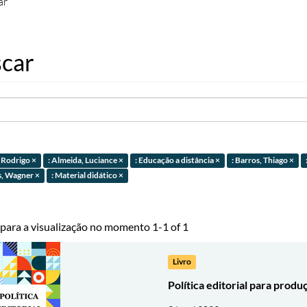
ar
car
, Rodrigo ×
: Almeida, Luciance ×
: Educação a distância ×
: Barros, Thiago ×
, Wagner ×
: Material didático ×
 para a visualização no momento 1-1 of 1
Livro
Política editorial para produ