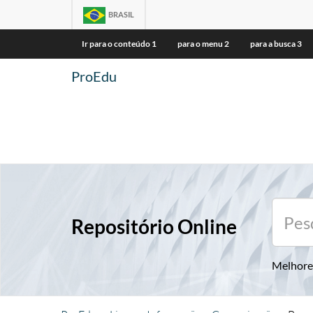
BRASIL
Ir para o conteúdo
1
para o menu
2
para a busca
3
ProEdu
Repositório Online
Melhore 