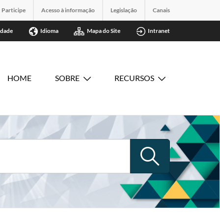
Participe
Acesso à informação
Legislação
Canais
idade
Idioma
Mapa do Site
Intranet
HOME
SOBRE
RECURSOS