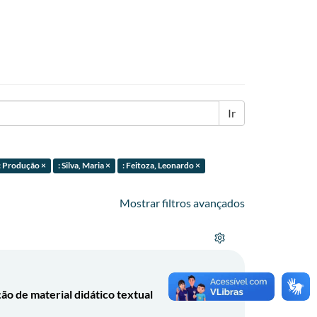
Ir
: Produção ×
: Silva, Maria ×
: Feitoza, Leonardo ×
Mostrar filtros avançados
ção de material didático textual