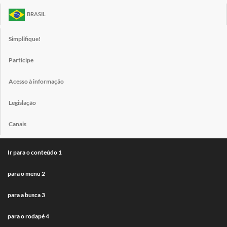
BRASIL
Simplifique!
Participe
Acesso à informação
Legislação
Canais
Ir para o conteúdo
1
para o menu
2
para a busca
3
para o rodapé
4