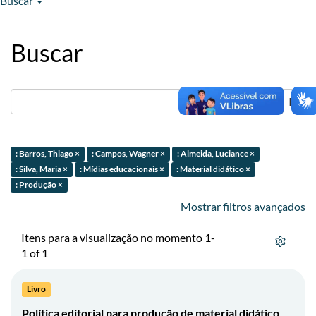
Buscar
Buscar
Ir
: Barros, Thiago ×
: Campos, Wagner ×
: Almeida, Luciance ×
: Silva, Maria ×
: Mídias educacionais ×
: Material didático ×
: Produção ×
Mostrar filtros avançados
Itens para a visualização no momento 1-
1 of 1
Livro
Política editorial para produção de material didático