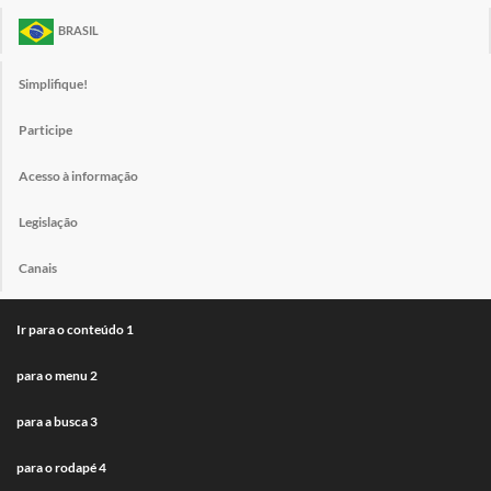
BRASIL
Simplifique!
Participe
Acesso à informação
Legislação
Canais
Ir para o conteúdo
1
para o menu
2
para a busca
3
para o rodapé
4