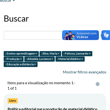
Buscar
Buscar
Ir
: Ensino-aprendizagem ×
: Silva, Maria ×
: Feitoza, Leonardo ×
: Produção ×
: Almeida, Luciance ×
: Material didático ×
: Educação a distância ×
Mostrar filtros avançados
Itens para a visualização no momento 1-
1 of 1
Livro
Política editorial para produção de material didático