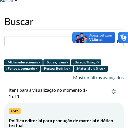
Buscar
Buscar
Ir
: Mídias educacionais ×
: Souza, Ivana ×
: Barros, Thiago ×
: Feitoza, Leonardo ×
: Pessoa, Rodrigo ×
: Material didático ×
Mostrar filtros avançados
Itens para a visualização no momento 1-
1 of 1
Livro
Política editorial para produção de material didático
textual