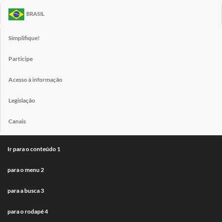
BRASIL
Simplifique!
Participe
Acesso à informação
Legislação
Canais
Ir para o conteúdo
1
para o menu
2
para a busca
3
para o rodapé
4