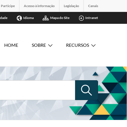
Participe
Acesso à informação
Legislação
Canais
idade
Idioma
Mapa do Site
Intranet
HOME
SOBRE
RECURSOS