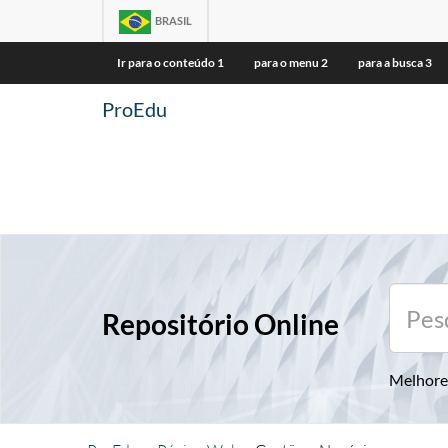
BRASIL
Ir para o conteúdo
1
para o menu
2
para a busca
3
ProEdu
Repositório Online
Melhore 