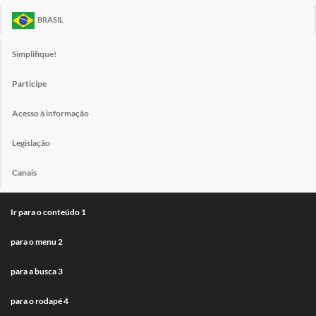
BRASIL
Simplifique!
Participe
Acesso à informação
Legislação
Canais
Ir para o conteúdo
1
para o menu
2
para a busca
3
para o rodapé
4