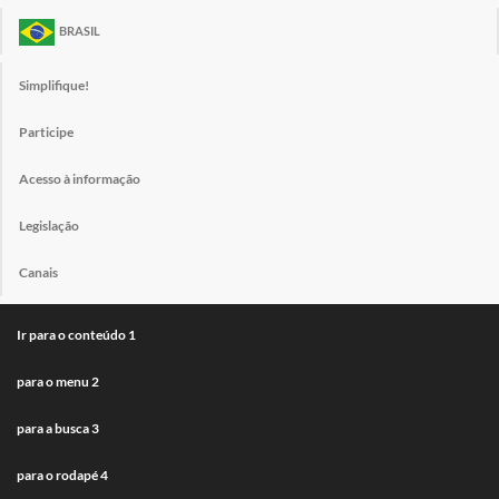
BRASIL
Simplifique!
Participe
Acesso à informação
Legislação
Canais
Ir para o conteúdo
1
para o menu
2
para a busca
3
para o rodapé
4