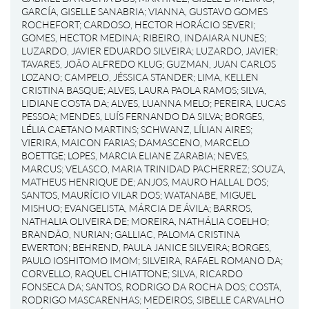
GARCÍA, GISELLE SANABRIA
;
VIANNA, GUSTAVO GOMES
ROCHEFORT
;
CARDOSO, HECTOR HORÁCIO SEVERI
;
GOMES, HECTOR MEDINA
;
RIBEIRO, INDAIARA NUNES
;
LUZARDO, JAVIER EDUARDO SILVEIRA
;
LUZARDO, JAVIER
;
TAVARES, JOÃO ALFREDO KLUG
;
GUZMAN, JUAN CARLOS
LOZANO
;
CAMPELO, JÉSSICA STANDER
;
LIMA, KELLEN
CRISTINA BASQUE
;
ALVES, LAURA PAOLA RAMOS
;
SILVA,
LIDIANE COSTA DA
;
ALVES, LUANNA MELO
;
PEREIRA, LUCAS
PESSOA
;
MENDES, LUÍS FERNANDO DA SILVA
;
BORGES,
LÉLIA CAETANO MARTINS
;
SCHWANZ, LÍLIAN AIRES
;
VIERIRA, MAICON FARIAS
;
DAMASCENO, MARCELO
BOETTGE
;
LOPES, MARCIA ELIANE ZARABIA
;
NEVES,
MARCUS
;
VELASCO, MARIA TRINIDAD PACHERREZ
;
SOUZA,
MATHEUS HENRIQUE DE
;
ANJOS, MAURO HALLAL DOS
;
SANTOS, MAURÍCIO VILAR DOS
;
WATANABE, MIGUEL
MISHUO
;
EVANGELISTA, MÁRCIA DE ÁVILA
;
BARROS,
NATHALIA OLIVEIRA DE
;
MOREIRA, NATHÁLIA COELHO
;
BRANDÃO, NURIAN
;
GALLIAC, PALOMA CRISTINA
EWERTON
;
BEHREND, PAULA JANICE SILVEIRA
;
BORGES,
PAULO IOSHITOMO IMOM
;
SILVEIRA, RAFAEL ROMANO DA
;
CORVELLO, RAQUEL CHIATTONE
;
SILVA, RICARDO
FONSECA DA
;
SANTOS, RODRIGO DA ROCHA DOS
;
COSTA,
RODRIGO MASCARENHAS
;
MEDEIROS, SIBELLE CARVALHO