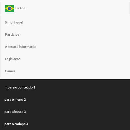
BRASIL
Simplifique!
Participe
Acesso à informação
Legislação
Canais
Ir para o conteúdo
1
para o menu
2
para a busca
3
para o rodapé
4