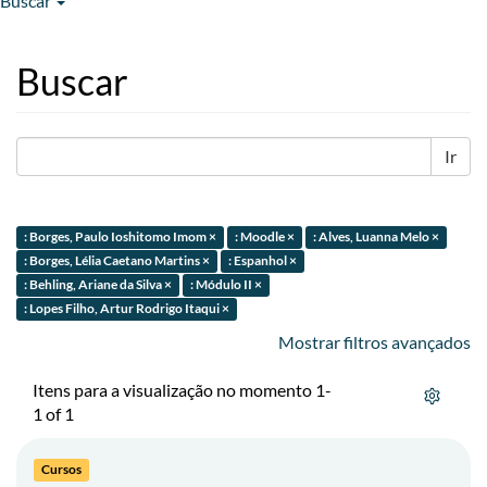
Buscar
Buscar
Ir
: Borges, Paulo Ioshitomo Imom ×
: Moodle ×
: Alves, Luanna Melo ×
: Borges, Lélia Caetano Martins ×
: Espanhol ×
: Behling, Ariane da Silva ×
: Módulo II ×
: Lopes Filho, Artur Rodrigo Itaqui ×
Mostrar filtros avançados
Itens para a visualização no momento 1-
1 of 1
Cursos