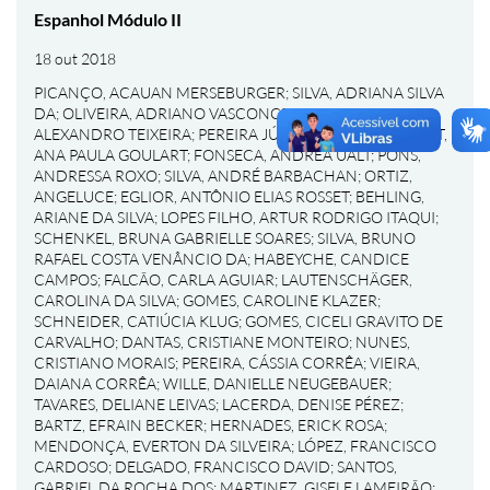
Espanhol Módulo II
18 out 2018
PICANÇO, ACAUAN MERSEBURGER
;
SILVA, ADRIANA SILVA
DA
;
OLIVEIRA, ADRIANO VASCONCELOS DE
;
GOMES,
ALEXANDRO TEIXEIRA
;
PEREIRA JÚNIOR, ALÉRCIO
;
BONAT,
ANA PAULA GOULART
;
FONSECA, ANDREA UALT
;
PONS,
ANDRESSA ROXO
;
SILVA, ANDRÉ BARBACHAN
;
ORTIZ,
ANGELUCE
;
EGLIOR, ANTÔNIO ELIAS ROSSET
;
BEHLING,
ARIANE DA SILVA
;
LOPES FILHO, ARTUR RODRIGO ITAQUI
;
SCHENKEL, BRUNA GABRIELLE SOARES
;
SILVA, BRUNO
RAFAEL COSTA VENÂNCIO DA
;
HABEYCHE, CANDICE
CAMPOS
;
FALCÃO, CARLA AGUIAR
;
LAUTENSCHÄGER,
CAROLINA DA SILVA
;
GOMES, CAROLINE KLAZER
;
SCHNEIDER, CATIÚCIA KLUG
;
GOMES, CICELI GRAVITO DE
CARVALHO
;
DANTAS, CRISTIANE MONTEIRO
;
NUNES,
CRISTIANO MORAIS
;
PEREIRA, CÁSSIA CORRÊA
;
VIEIRA,
DAIANA CORRÊA
;
WILLE, DANIELLE NEUGEBAUER
;
TAVARES, DELIANE LEIVAS
;
LACERDA, DENISE PÉREZ
;
BARTZ, EFRAIN BECKER
;
HERNADES, ERICK ROSA
;
MENDONÇA, EVERTON DA SILVEIRA
;
LÓPEZ, FRANCISCO
CARDOSO
;
DELGADO, FRANCISCO DAVID
;
SANTOS,
GABRIEL DA ROCHA DOS
;
MARTINEZ, GISELE LAMEIRÃO
;