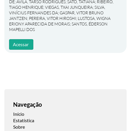
DE
;
ÁVILA, TARSO RODRIGUÊS
;
SATO, TATIANA
;
RIBEIRO,
TIAGO HENRIQUE
;
VIEGAS, TXAI JUNQUEIRA
;
SILVA,
VINÍCIUS FERNANDES DA
;
GASPAR, VITOR BRUNO
JANTZEN
;
PEREIRA, VITOR HIROSHI
;
LUSTOSA, WIGNA
ERIONY APARECIDA DE MORAIS
;
SANTOS, ÉDERSON
MAPELLI DOS
Acessar
Navegação
Início
Estatística
Sobre