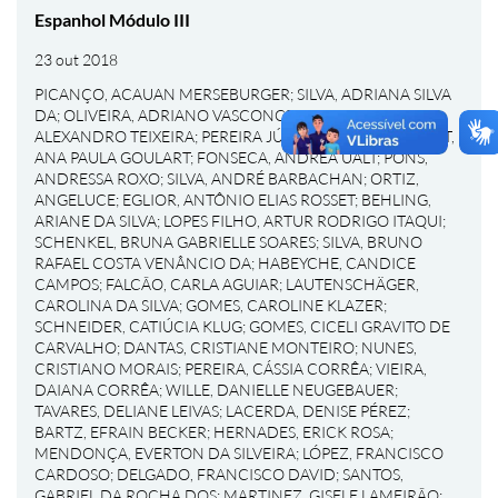
Espanhol Módulo III
23 out 2018
PICANÇO, ACAUAN MERSEBURGER
;
SILVA, ADRIANA SILVA
DA
;
OLIVEIRA, ADRIANO VASCONCELOS DE
;
GOMES,
ALEXANDRO TEIXEIRA
;
PEREIRA JÚNIOR, ALÉRCIO
;
BONAT,
ANA PAULA GOULART
;
FONSECA, ANDREA UALT
;
PONS,
ANDRESSA ROXO
;
SILVA, ANDRÉ BARBACHAN
;
ORTIZ,
ANGELUCE
;
EGLIOR, ANTÔNIO ELIAS ROSSET
;
BEHLING,
ARIANE DA SILVA
;
LOPES FILHO, ARTUR RODRIGO ITAQUI
;
SCHENKEL, BRUNA GABRIELLE SOARES
;
SILVA, BRUNO
RAFAEL COSTA VENÂNCIO DA
;
HABEYCHE, CANDICE
CAMPOS
;
FALCÃO, CARLA AGUIAR
;
LAUTENSCHÄGER,
CAROLINA DA SILVA
;
GOMES, CAROLINE KLAZER
;
SCHNEIDER, CATIÚCIA KLUG
;
GOMES, CICELI GRAVITO DE
CARVALHO
;
DANTAS, CRISTIANE MONTEIRO
;
NUNES,
CRISTIANO MORAIS
;
PEREIRA, CÁSSIA CORRÊA
;
VIEIRA,
DAIANA CORRÊA
;
WILLE, DANIELLE NEUGEBAUER
;
TAVARES, DELIANE LEIVAS
;
LACERDA, DENISE PÉREZ
;
BARTZ, EFRAIN BECKER
;
HERNADES, ERICK ROSA
;
MENDONÇA, EVERTON DA SILVEIRA
;
LÓPEZ, FRANCISCO
CARDOSO
;
DELGADO, FRANCISCO DAVID
;
SANTOS,
GABRIEL DA ROCHA DOS
;
MARTINEZ, GISELE LAMEIRÃO
;