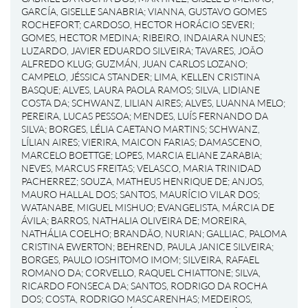
GARCÍA, GISELLE SANABRIA
;
VIANNA, GUSTAVO GOMES
ROCHEFORT
;
CARDOSO, HECTOR HORÁCIO SEVERI
;
GOMES, HECTOR MEDINA
;
RIBEIRO, INDAIARA NUNES
;
LUZARDO, JAVIER EDUARDO SILVEIRA
;
TAVARES, JOÃO
ALFREDO KLUG
;
GUZMÁN, JUAN CARLOS LOZANO
;
CAMPELO, JÉSSICA STANDER
;
LIMA, KELLEN CRISTINA
BASQUE
;
ALVES, LAURA PAOLA RAMOS
;
SILVA, LIDIANE
COSTA DA
;
SCHWANZ, LILIAN AIRES
;
ALVES, LUANNA MELO
;
PEREIRA, LUCAS PESSOA
;
MENDES, LUÍS FERNANDO DA
SILVA
;
BORGES, LÉLIA CAETANO MARTINS
;
SCHWANZ,
LÍLIAN AIRES
;
VIERIRA, MAICON FARIAS
;
DAMASCENO,
MARCELO BOETTGE
;
LOPES, MARCIA ELIANE ZARABIA
;
NEVES, MARCUS FREITAS
;
VELASCO, MARIA TRINIDAD
PACHERREZ
;
SOUZA, MATHEUS HENRIQUE DE
;
ANJOS,
MAURO HALLAL DOS
;
SANTOS, MAURÍCIO VILAR DOS
;
WATANABE, MIGUEL MISHUO
;
EVANGELISTA, MÁRCIA DE
ÁVILA
;
BARROS, NATHALIA OLIVEIRA DE
;
MOREIRA,
NATHÁLIA COELHO
;
BRANDÃO, NURIAN
;
GALLIAC, PALOMA
CRISTINA EWERTON
;
BEHREND, PAULA JANICE SILVEIRA
;
BORGES, PAULO IOSHITOMO IMOM
;
SILVEIRA, RAFAEL
ROMANO DA
;
CORVELLO, RAQUEL CHIATTONE
;
SILVA,
RICARDO FONSECA DA
;
SANTOS, RODRIGO DA ROCHA
DOS
;
COSTA, RODRIGO MASCARENHAS
;
MEDEIROS,