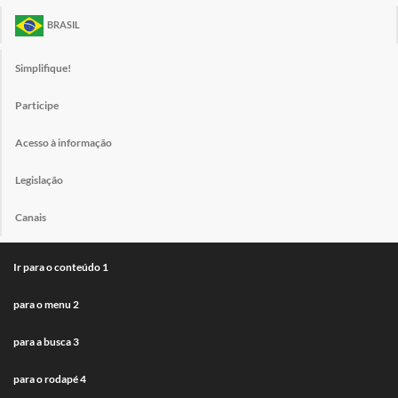
BRASIL
Simplifique!
Participe
Acesso à informação
Legislação
Canais
Ir para o conteúdo
1
para o menu
2
para a busca
3
para o rodapé
4