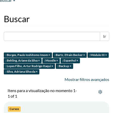
Buscar
Buscar
Ir
: Borges, Paulo Ioshitomo Imom ×
: Bartz, Efrain Becker ×
: Módulo III ×
: Behling, Ariane da Silva ×
: Moodle ×
: Espanhol ×
: Lopes Filho, Artur Rodrigo Itaqui ×
: Backup ×
: Silva, Adriana Silva da ×
Mostrar filtros avançados
Itens para a visualização no momento 1-
1 of 1
Cursos