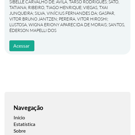
SIBELLE CARVALHO DE
;
ÁVILA, TARSO RODRIGUÊS
;
SATO,
TATIANA
;
RIBEIRO, TIAGO HENRIQUE
;
VIEGAS, TXAI
JUNQUEIRA
;
SILVA, VINÍCIUS FERNANDES DA
;
GASPAR,
VITOR BRUNO JANTZEN
;
PEREIRA, VITOR HIROSHI
;
LUSTOSA, WIGNA ERIONY APARECIDA DE MORAIS
;
SANTOS,
ÉDERSON MAPELLI DOS
Acessar
Navegação
Início
Estatística
Sobre