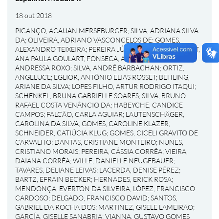
18 out 2018
PICANÇO, ACAUAN MERSEBURGER
;
SILVA, ADRIANA SILVA
DA
;
OLIVEIRA, ADRIANO VASCONCELOS DE
;
GOMES,
ALEXANDRO TEIXEIRA
;
PEREIRA JÚNIOR, ALÉRCIO
;
BONAT,
ANA PAULA GOULART
;
FONSECA, ANDREA UALT
;
PONS,
ANDRESSA ROXO
;
SILVA, ANDRÉ BARBACHAN
;
ORTIZ,
ANGELUCE
;
EGLIOR, ANTÔNIO ELIAS ROSSET
;
BEHLING,
ARIANE DA SILVA
;
LOPES FILHO, ARTUR RODRIGO ITAQUI
;
SCHENKEL, BRUNA GABRIELLE SOARES
;
SILVA, BRUNO
RAFAEL COSTA VENÂNCIO DA
;
HABEYCHE, CANDICE
CAMPOS
;
FALCÃO, CARLA AGUIAR
;
LAUTENSCHÄGER,
CAROLINA DA SILVA
;
GOMES, CAROLINE KLAZER
;
SCHNEIDER, CATIÚCIA KLUG
;
GOMES, CICELI GRAVITO DE
CARVALHO
;
DANTAS, CRISTIANE MONTEIRO
;
NUNES,
CRISTIANO MORAIS
;
PEREIRA, CÁSSIA CORRÊA
;
VIEIRA,
DAIANA CORRÊA
;
WILLE, DANIELLE NEUGEBAUER
;
TAVARES, DELIANE LEIVAS
;
LACERDA, DENISE PÉREZ
;
BARTZ, EFRAIN BECKER
;
HERNADES, ERICK ROSA
;
MENDONÇA, EVERTON DA SILVEIRA
;
LÓPEZ, FRANCISCO
CARDOSO
;
DELGADO, FRANCISCO DAVID
;
SANTOS,
GABRIEL DA ROCHA DOS
;
MARTINEZ, GISELE LAMEIRÃO
;
GARCÍA, GISELLE SANABRIA
;
VIANNA, GUSTAVO GOMES