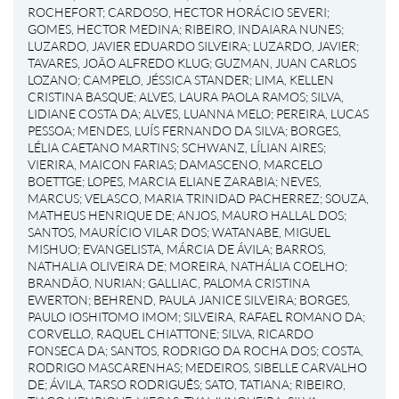
ROCHEFORT
;
CARDOSO, HECTOR HORÁCIO SEVERI
;
GOMES, HECTOR MEDINA
;
RIBEIRO, INDAIARA NUNES
;
LUZARDO, JAVIER EDUARDO SILVEIRA
;
LUZARDO, JAVIER
;
TAVARES, JOÃO ALFREDO KLUG
;
GUZMAN, JUAN CARLOS
LOZANO
;
CAMPELO, JÉSSICA STANDER
;
LIMA, KELLEN
CRISTINA BASQUE
;
ALVES, LAURA PAOLA RAMOS
;
SILVA,
LIDIANE COSTA DA
;
ALVES, LUANNA MELO
;
PEREIRA, LUCAS
PESSOA
;
MENDES, LUÍS FERNANDO DA SILVA
;
BORGES,
LÉLIA CAETANO MARTINS
;
SCHWANZ, LÍLIAN AIRES
;
VIERIRA, MAICON FARIAS
;
DAMASCENO, MARCELO
BOETTGE
;
LOPES, MARCIA ELIANE ZARABIA
;
NEVES,
MARCUS
;
VELASCO, MARIA TRINIDAD PACHERREZ
;
SOUZA,
MATHEUS HENRIQUE DE
;
ANJOS, MAURO HALLAL DOS
;
SANTOS, MAURÍCIO VILAR DOS
;
WATANABE, MIGUEL
MISHUO
;
EVANGELISTA, MÁRCIA DE ÁVILA
;
BARROS,
NATHALIA OLIVEIRA DE
;
MOREIRA, NATHÁLIA COELHO
;
BRANDÃO, NURIAN
;
GALLIAC, PALOMA CRISTINA
EWERTON
;
BEHREND, PAULA JANICE SILVEIRA
;
BORGES,
PAULO IOSHITOMO IMOM
;
SILVEIRA, RAFAEL ROMANO DA
;
CORVELLO, RAQUEL CHIATTONE
;
SILVA, RICARDO
FONSECA DA
;
SANTOS, RODRIGO DA ROCHA DOS
;
COSTA,
RODRIGO MASCARENHAS
;
MEDEIROS, SIBELLE CARVALHO
DE
;
ÁVILA, TARSO RODRIGUÊS
;
SATO, TATIANA
;
RIBEIRO,