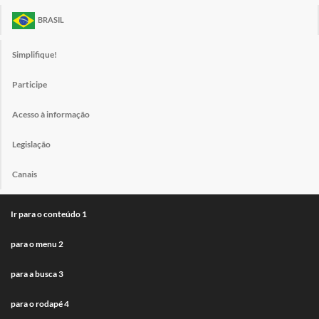
BRASIL
Simplifique!
Participe
Acesso à informação
Legislação
Canais
Ir para o conteúdo
1
para o menu
2
para a busca
3
para o rodapé
4