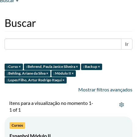
Buscar
Buscar
Ir
: Curso ×
: Behrend, Paula Janice Silveira ×
: Backup ×
: Behling, Ariane da Silva ×
: Módulo II ×
: Lopes Filho, Artur Rodrigo Itaqui ×
Mostrar filtros avançados
Itens para a visualização no momento 1-
1 of 1
Cursos
Espanhol Módulo II