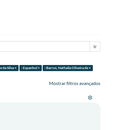
Ir
e da Silva ×
: Espanhol ×
: Barros, Nathalia Oliveira de ×
Mostrar filtros avançados