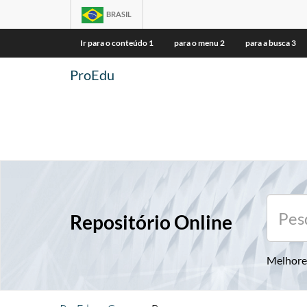
BRASIL
Ir para o conteúdo
1
para o menu
2
para a busca
3
ProEdu
Repositório Online
Melhore 