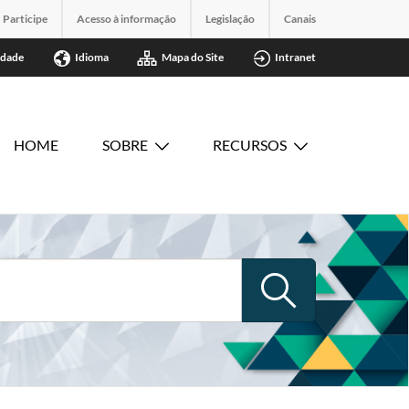
Participe
Acesso à informação
Legislação
Canais
idade
Idioma
Mapa do Site
Intranet
HOME
SOBRE
RECURSOS