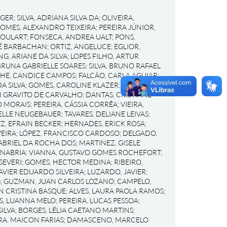
RGER
;
SILVA, ADRIANA SILVA DA
;
OLIVEIRA,
OMES, ALEXANDRO TEIXEIRA
;
PEREIRA JÚNIOR,
GOULART
;
FONSECA, ANDREA UALT
;
PONS,
RÉ BARBACHAN
;
ORTIZ, ANGELUCE
;
EGLIOR,
NG, ARIANE DA SILVA
;
LOPES FILHO, ARTUR
BRUNA GABRIELLE SOARES
;
SILVA, BRUNO RAFAEL
HE, CANDICE CAMPOS
;
FALCÃO, CARLA AGUIAR
;
A SILVA
;
GOMES, CAROLINE KLAZER
;
SCHNEIDER,
I GRAVITO DE CARVALHO
;
DANTAS, CRISTIANE
O MORAIS
;
PEREIRA, CÁSSIA CORRÊA
;
VIEIRA,
IELLE NEUGEBAUER
;
TAVARES, DELIANE LEIVAS
;
Z, EFRAIN BECKER
;
HERNADES, ERICK ROSA
;
EIRA
;
LÓPEZ, FRANCISCO CARDOSO
;
DELGADO,
ABRIEL DA ROCHA DOS
;
MARTINEZ, GISELE
ANABRIA
;
VIANNA, GUSTAVO GOMES ROCHEFORT
;
SEVERI
;
GOMES, HECTOR MEDINA
;
RIBEIRO,
AVIER EDUARDO SILVEIRA
;
LUZARDO, JAVIER
;
G
;
GUZMAN, JUAN CARLOS LOZANO
;
CAMPELO,
EN CRISTINA BASQUE
;
ALVES, LAURA PAOLA RAMOS
;
S, LUANNA MELO
;
PEREIRA, LUCAS PESSOA
;
ILVA
;
BORGES, LÉLIA CAETANO MARTINS
;
RA, MAICON FARIAS
;
DAMASCENO, MARCELO