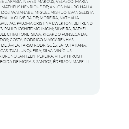
NE ZARABIA
;
NEVES, MARCUS
;
VELASCO, MARIA
, MATHEUS HENRIQUE DE
;
ANJOS, MAURO HALLAL
R DOS
;
WATANABE, MIGUEL MISHUO
;
EVANGELISTA,
THALIA OLIVEIRA DE
;
MOREIRA, NATHÁLIA
GALLIAC, PALOMA CRISTINA EWERTON
;
BEHREND,
S, PAULO IOSHITOMO IMOM
;
SILVEIRA, RAFAEL
UEL CHIATTONE
;
SILVA, RICARDO FONSECA DA
;
 DOS
;
COSTA, RODRIGO MASCARENHAS
;
 DE
;
ÁVILA, TARSO RODRIGUÊS
;
SATO, TATIANA
;
EGAS, TXAI JUNQUEIRA
;
SILVA, VINÍCIUS
OR BRUNO JANTZEN
;
PEREIRA, VITOR HIROSHI
;
RECIDA DE MORAIS
;
SANTOS, ÉDERSON MAPELLI