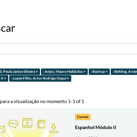
car
, Paula Janice Silveira ×
: Anjos, Mauro Hallal dos ×
: Backup ×
: Behling, Arian
II ×
: Lopes Filho, Artur Rodrigo Itaqui ×
 para a visualização no momento 1-1 of 1
Cursos
Espanhol Módulo II