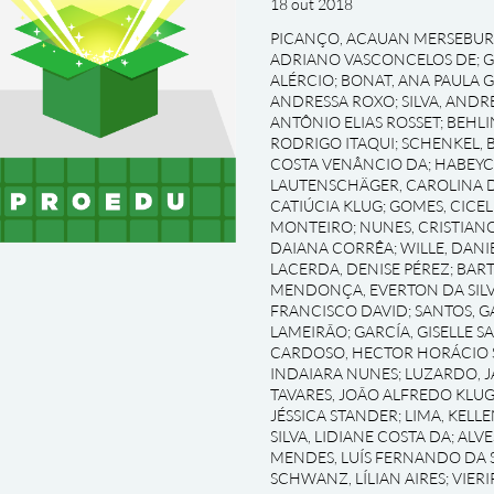
18 out 2018
PICANÇO, ACAUAN MERSEBU
ADRIANO VASCONCELOS DE
;
G
ALÉRCIO
;
BONAT, ANA PAULA 
ANDRESSA ROXO
;
SILVA, AND
ANTÔNIO ELIAS ROSSET
;
BEHLI
RODRIGO ITAQUI
;
SCHENKEL, 
COSTA VENÂNCIO DA
;
HABEYC
LAUTENSCHÄGER, CAROLINA D
CATIÚCIA KLUG
;
GOMES, CICEL
MONTEIRO
;
NUNES, CRISTIAN
DAIANA CORRÊA
;
WILLE, DAN
LACERDA, DENISE PÉREZ
;
BART
MENDONÇA, EVERTON DA SILV
FRANCISCO DAVID
;
SANTOS, G
LAMEIRÃO
;
GARCÍA, GISELLE S
CARDOSO, HECTOR HORÁCIO 
INDAIARA NUNES
;
LUZARDO, J
TAVARES, JOÃO ALFREDO KLU
JÉSSICA STANDER
;
LIMA, KELL
SILVA, LIDIANE COSTA DA
;
ALVE
MENDES, LUÍS FERNANDO DA S
SCHWANZ, LÍLIAN AIRES
;
VIERI