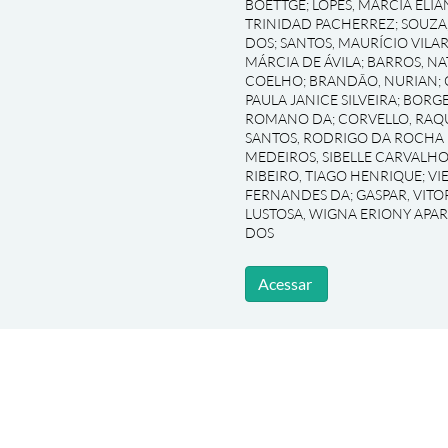
BOETTGE
;
LOPES, MARCIA ELIA
TRINIDAD PACHERREZ
;
SOUZA
DOS
;
SANTOS, MAURÍCIO VILA
MÁRCIA DE ÁVILA
;
BARROS, NA
COELHO
;
BRANDÃO, NURIAN
;
PAULA JANICE SILVEIRA
;
BORGE
ROMANO DA
;
CORVELLO, RAQ
SANTOS, RODRIGO DA ROCHA
MEDEIROS, SIBELLE CARVALHO
RIBEIRO, TIAGO HENRIQUE
;
VI
FERNANDES DA
;
GASPAR, VIT
LUSTOSA, WIGNA ERIONY APA
DOS
Acessar