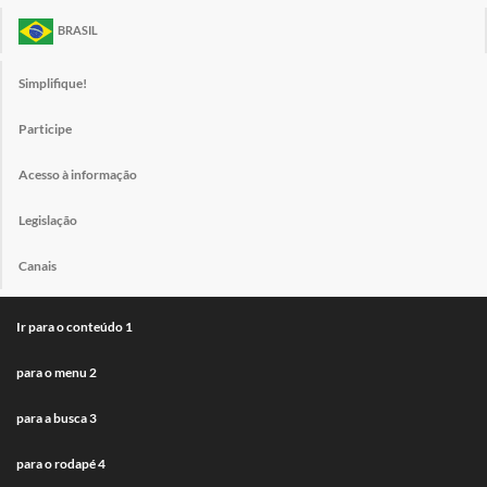
BRASIL
Simplifique!
Participe
Acesso à informação
Legislação
Canais
Ir para o conteúdo
1
para o menu
2
para a busca
3
para o rodapé
4