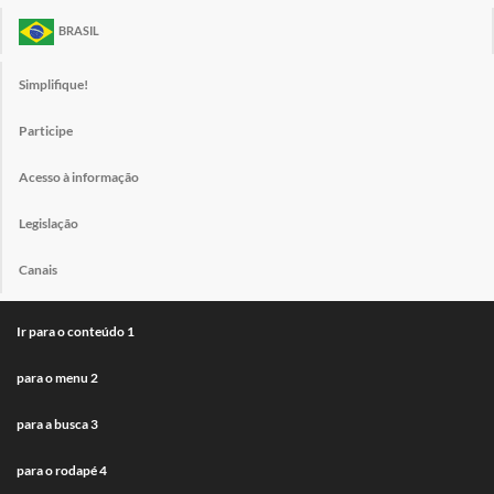
BRASIL
Simplifique!
Participe
Acesso à informação
Legislação
Canais
Ir para o conteúdo
1
para o menu
2
para a busca
3
para o rodapé
4