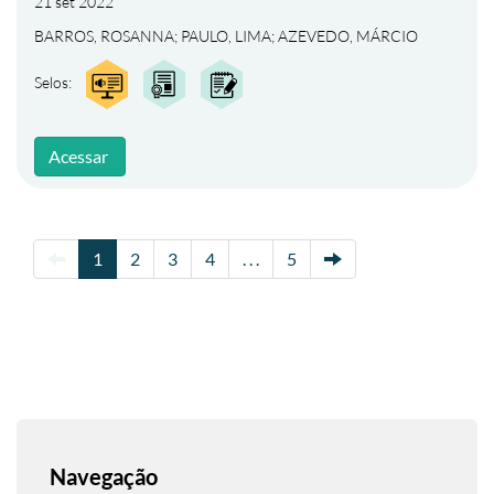
21 set 2022
BARROS, ROSANNA
;
PAULO, LIMA
;
AZEVEDO, MÁRCIO
Selos:
Acessar
1
2
3
4
. . .
5
Navegação