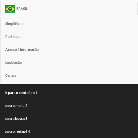
BRASIL
Simplifique!
Participe
Acesso à informação
Legislação
Canais
Ir para o conteúdo
1
para o menu
2
para a busca
3
para o rodapé
4