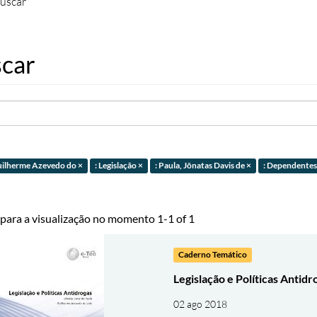
uscar
car
Guilherme Azevedo do ×
: Legislação ×
: Paula, Jônatas Davis de ×
: Dependentes
 para a visualização no momento 1-1 of 1
Caderno Temático
Legislação e Políticas Antidr
02 ago 2018