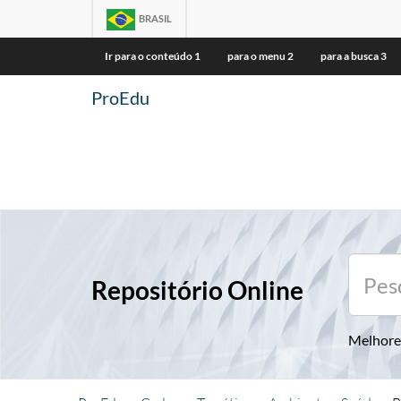
BRASIL
Ir para o conteúdo
1
para o menu
2
para a busca
3
ProEdu
Repositório Online
Melhore 