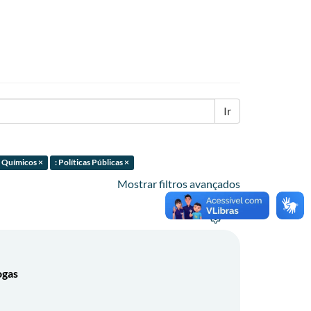
Ir
 Químicos ×
: Políticas Públicas ×
Mostrar filtros avançados
ogas