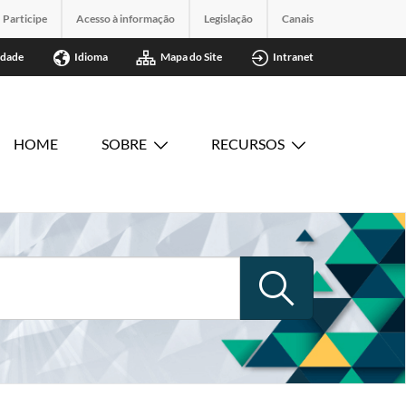
Participe
Acesso à informação
Legislação
Canais
idade
Idioma
Mapa do Site
Intranet
HOME
SOBRE
RECURSOS