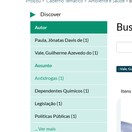
ProEdu
Caderno Temático
Ambiente e Saúde
B
Discover
Bus
Autor
Paula, Jônatas Davis de (1)
Vale, Guilherme Azevedo do (1)
Assunto
: Vale, 
Antidrogas (1)
Dependentes Químicos (1)
Itens
Legislação (1)
Políticas Públicas (1)
... Ver mais