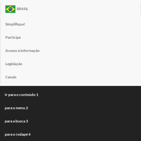
BRASIL
Simplifique!
Participe
Acesso à informação
Legislação
Canais
Ir para o conteúdo
1
para o menu
2
para a busca
3
para o rodapé
4