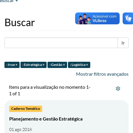
Buscar
Buscar
Ir
: true ×
: Estratégica ×
: Gestão ×
: Logística ×
Mostrar filtros avançados
Itens para a visualização no momento 1-
1 of 1
Caderno Temático
Planejamento e Gestão Estratégica
01 ago 2018