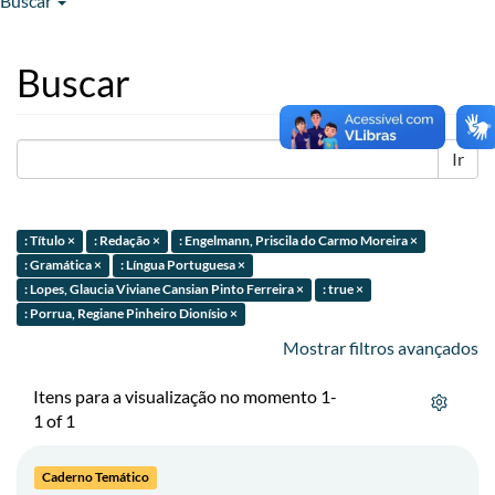
Buscar
Buscar
Ir
: Título ×
: Redação ×
: Engelmann, Priscila do Carmo Moreira ×
: Gramática ×
: Língua Portuguesa ×
: Lopes, Glaucia Viviane Cansian Pinto Ferreira ×
: true ×
: Porrua, Regiane Pinheiro Dionísio ×
Mostrar filtros avançados
Itens para a visualização no momento 1-
1 of 1
Caderno Temático