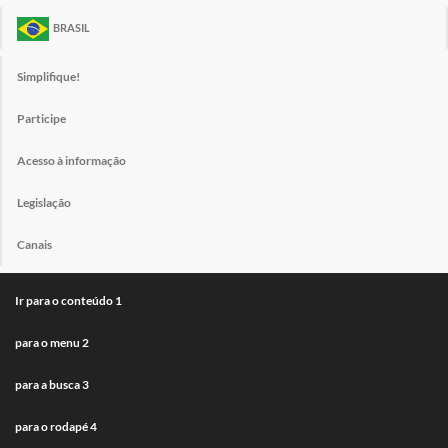
BRASIL
Simplifique!
Participe
Acesso à informação
Legislação
Canais
Ir para o conteúdo
1
para o menu
2
para a busca
3
para o rodapé
4