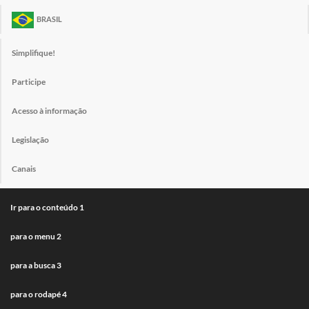
BRASIL
Simplifique!
Participe
Acesso à informação
Legislação
Canais
Ir para o conteúdo
1
para o menu
2
para a busca
3
para o rodapé
4