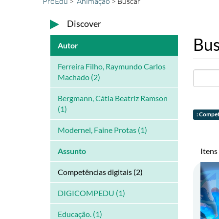
ProEdu
Animação
Buscar
Discover
Bus
Autor
Ferreira Filho, Raymundo Carlos
Machado (2)
Bergmann, Cátia Beatriz Ramson
(1)
: Compet
Modernel, Faine Protas (1)
Itens
Assunto
Competências digitais (2)
DIGICOMPEDU (1)
Educação. (1)