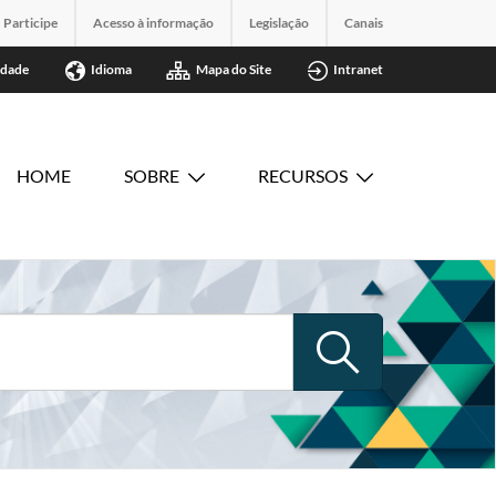
Participe
Acesso à informação
Legislação
Canais
idade
Idioma
Mapa do Site
Intranet
HOME
SOBRE
RECURSOS