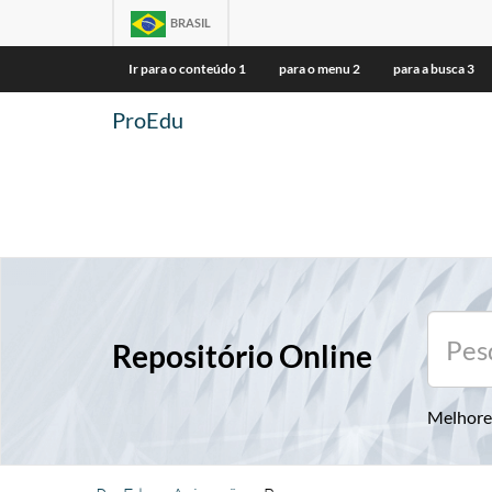
BRASIL
Ir para o conteúdo
1
para o menu
2
para a busca
3
ProEdu
Repositório Online
Melhore 