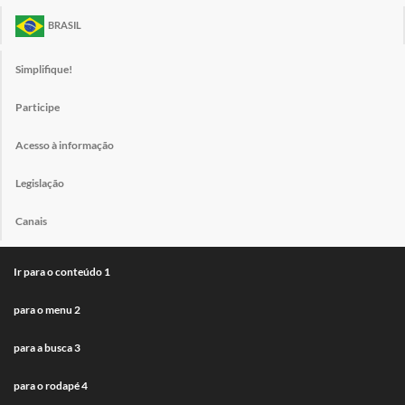
BRASIL
Simplifique!
Participe
Acesso à informação
Legislação
Canais
Ir para o conteúdo
1
para o menu
2
para a busca
3
para o rodapé
4