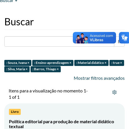
Buscar
Buscar
Ir
: Souza, Ivana ×
: Ensino-aprendizagem ×
: Material didático ×
: true ×
: Silva, Maria ×
: Barros, Thiago ×
Mostrar filtros avançados
Itens para a visualização no momento 1-
1 of 1
Livro
Política editorial para produção de material didático
textual