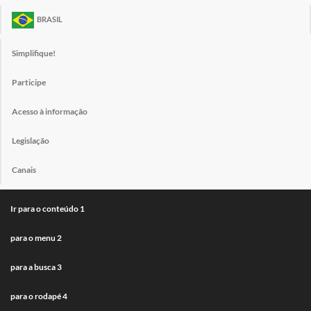
BRASIL
Simplifique!
Participe
Acesso à informação
Legislação
Canais
Ir para o conteúdo
1
para o menu
2
para a busca
3
para o rodapé
4