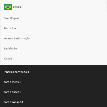
BRASIL
Simplifique!
Participe
Acesso à informação
Legislação
Canais
Ir para o conteúdo
1
para o menu
2
para a busca
3
para o rodapé
4