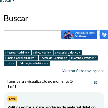
Buscar
Buscar
Ir
: Pessoa, Rodrigo ×
: Silva, Maria ×
: Material didático ×
: Ensino-aprendizagem ×
: Almeida, Luciance ×
: Campos, Wagner ×
: true ×
: Educação a distância ×
Mostrar filtros avançados
Itens para a visualização no momento 1-
1 of 1
Livro
Política editorial para produção de material didático