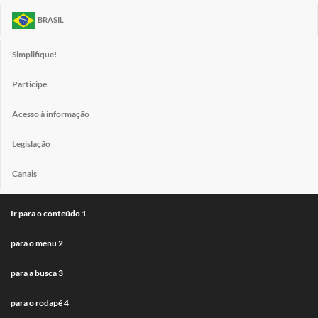
BRASIL
Simplifique!
Participe
Acesso à informação
Legislação
Canais
Ir para o conteúdo
1
para o menu
2
para a busca
3
para o rodapé
4