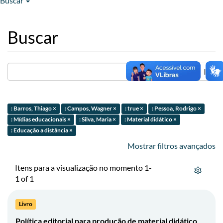
Buscar
Buscar
Ir
: Barros, Thiago ×
: Campos, Wagner ×
: true ×
: Pessoa, Rodrigo ×
: Mídias educacionais ×
: Silva, Maria ×
: Material didático ×
: Educação a distância ×
Mostrar filtros avançados
Itens para a visualização no momento 1-
1 of 1
Livro
Política editorial para produção de material didático