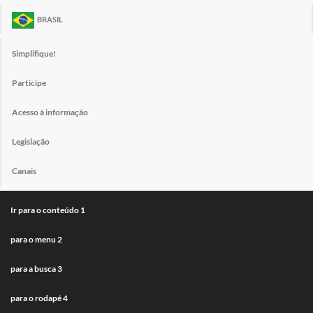
BRASIL
Simplifique!
Participe
Acesso à informação
Legislação
Canais
Ir para o conteúdo
1
para o menu
2
para a busca
3
para o rodapé
4