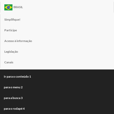
BRASIL
Simplifique!
Participe
Acesso à informação
Legislação
Canais
Ir para o conteúdo
1
para o menu
2
para a busca
3
para o rodapé
4