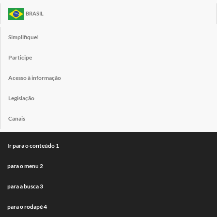
BRASIL
Simplifique!
Participe
Acesso à informação
Legislação
Canais
Ir para o conteúdo
1
para o menu
2
para a busca
3
para o rodapé
4