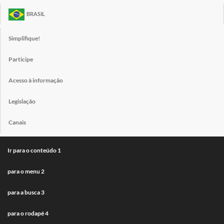
BRASIL
Simplifique!
Participe
Acesso à informação
Legislação
Canais
Ir para o conteúdo
1
para o menu
2
para a busca
3
para o rodapé
4