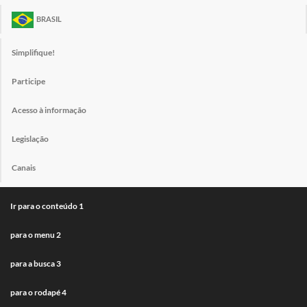
BRASIL
Simplifique!
Participe
Acesso à informação
Legislação
Canais
Ir para o conteúdo
1
para o menu
2
para a busca
3
para o rodapé
4