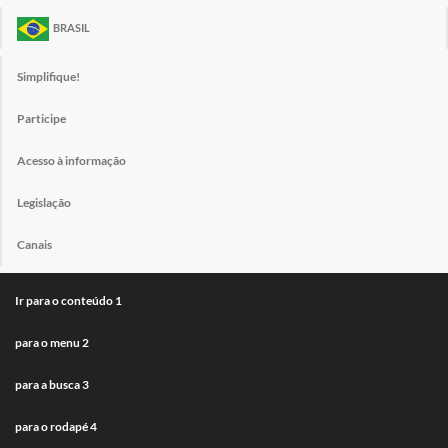
BRASIL
Simplifique!
Participe
Acesso à informação
Legislação
Canais
Ir para o conteúdo
1
para o menu
2
para a busca
3
para o rodapé
4