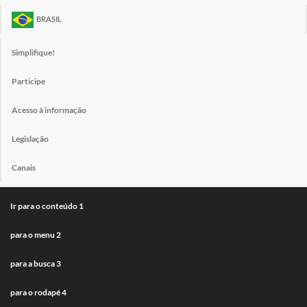
BRASIL
Simplifique!
Participe
Acesso à informação
Legislação
Canais
Ir para o conteúdo
1
para o menu
2
para a busca
3
para o rodapé
4