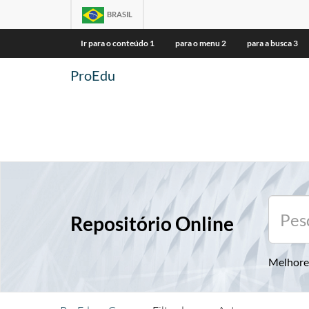
BRASIL
Ir para o conteúdo
1
para o menu
2
para a busca
3
ProEdu
Repositório Online
Melhore 