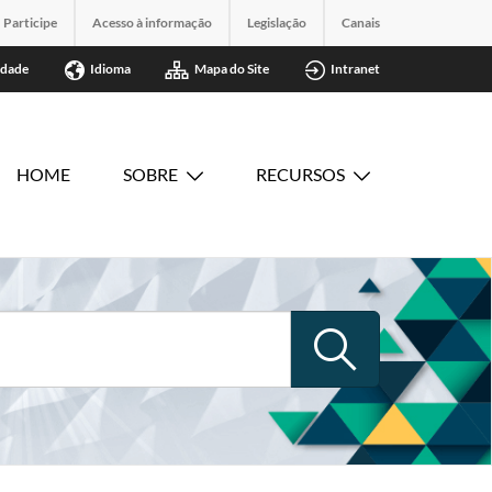
Participe
Acesso à informação
Legislação
Canais
idade
Idioma
Mapa do Site
Intranet
HOME
SOBRE
RECURSOS