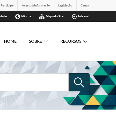
Participe
Acesso à informação
Legislação
Canais
idade
Idioma
Mapa do Site
Intranet
HOME
SOBRE
RECURSOS