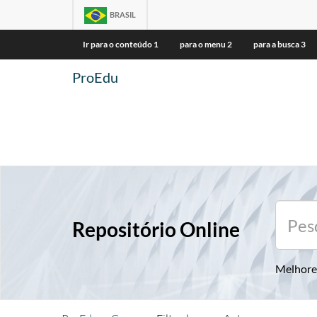
BRASIL
Ir para o conteúdo
1
para o menu
2
para a busca
3
ProEdu
Repositório Online
Melhore 