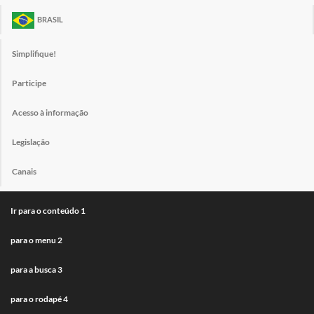
BRASIL
Simplifique!
Participe
Acesso à informação
Legislação
Canais
Ir para o conteúdo
1
para o menu
2
para a busca
3
para o rodapé
4