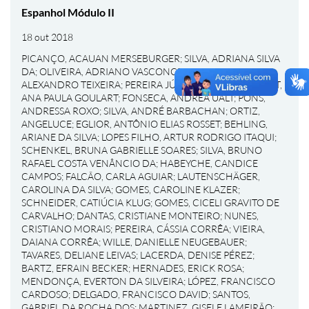
Espanhol Módulo II
18 out 2018
PICANÇO, ACAUAN MERSEBURGER
;
SILVA, ADRIANA SILVA
DA
;
OLIVEIRA, ADRIANO VASCONCELOS DE
;
GOMES,
ALEXANDRO TEIXEIRA
;
PEREIRA JÚNIOR, ALÉRCIO
;
BONAT,
ANA PAULA GOULART
;
FONSECA, ANDREA UALT
;
PONS,
ANDRESSA ROXO
;
SILVA, ANDRÉ BARBACHAN
;
ORTIZ,
ANGELUCE
;
EGLIOR, ANTÔNIO ELIAS ROSSET
;
BEHLING,
ARIANE DA SILVA
;
LOPES FILHO, ARTUR RODRIGO ITAQUI
;
SCHENKEL, BRUNA GABRIELLE SOARES
;
SILVA, BRUNO
RAFAEL COSTA VENÂNCIO DA
;
HABEYCHE, CANDICE
CAMPOS
;
FALCÃO, CARLA AGUIAR
;
LAUTENSCHÄGER,
CAROLINA DA SILVA
;
GOMES, CAROLINE KLAZER
;
SCHNEIDER, CATIÚCIA KLUG
;
GOMES, CICELI GRAVITO DE
CARVALHO
;
DANTAS, CRISTIANE MONTEIRO
;
NUNES,
CRISTIANO MORAIS
;
PEREIRA, CÁSSIA CORRÊA
;
VIEIRA,
DAIANA CORRÊA
;
WILLE, DANIELLE NEUGEBAUER
;
TAVARES, DELIANE LEIVAS
;
LACERDA, DENISE PÉREZ
;
BARTZ, EFRAIN BECKER
;
HERNADES, ERICK ROSA
;
MENDONÇA, EVERTON DA SILVEIRA
;
LÓPEZ, FRANCISCO
CARDOSO
;
DELGADO, FRANCISCO DAVID
;
SANTOS,
GABRIEL DA ROCHA DOS
;
MARTINEZ, GISELE LAMEIRÃO
;