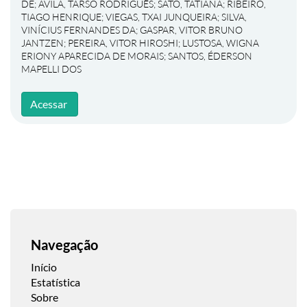
DE
;
ÁVILA, TARSO RODRIGUÊS
;
SATO, TATIANA
;
RIBEIRO,
TIAGO HENRIQUE
;
VIEGAS, TXAI JUNQUEIRA
;
SILVA,
VINÍCIUS FERNANDES DA
;
GASPAR, VITOR BRUNO
JANTZEN
;
PEREIRA, VITOR HIROSHI
;
LUSTOSA, WIGNA
ERIONY APARECIDA DE MORAIS
;
SANTOS, ÉDERSON
MAPELLI DOS
Acessar
Navegação
Início
Estatística
Sobre