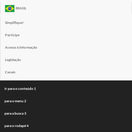
BRASIL
Simplifique!
Participe
Acesso à informação
Legislação
Canais
Ir para o conteúdo
1
para o menu
2
para a busca
3
para o rodapé
4