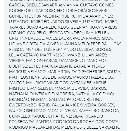
GARCÍA, GISELLE SANABRIA
;
VIANNA, GUSTAVO GOMES
ROCHEFORT
;
CARDOSO, HECTOR HORÁCIO SEVERI
;
GOMES, HECTOR MEDINA
;
RIBEIRO, INDAIARA NUNES
;
LUZARDO, JAVIER EDUARDO SILVEIRA
;
LUZARDO, JAVIER
;
TAVARES, JOÃO ALFREDO KLUG
;
GUZMAN, JUAN CARLOS
LOZANO
;
CAMPELO, JÉSSICA STANDER
;
LIMA, KELLEN
CRISTINA BASQUE
;
ALVES, LAURA PAOLA RAMOS
;
SILVA,
LIDIANE COSTA DA
;
ALVES, LUANNA MELO
;
PEREIRA, LUCAS
PESSOA
;
MENDES, LUÍS FERNANDO DA SILVA
;
BORGES,
LÉLIA CAETANO MARTINS
;
SCHWANZ, LÍLIAN AIRES
;
VIERIRA, MAICON FARIAS
;
DAMASCENO, MARCELO
BOETTGE
;
LOPES, MARCIA ELIANE ZARABIA
;
NEVES,
MARCUS
;
VELASCO, MARIA TRINIDAD PACHERREZ
;
SOUZA,
MATHEUS HENRIQUE DE
;
ANJOS, MAURO HALLAL DOS
;
SANTOS, MAURÍCIO VILAR DOS
;
WATANABE, MIGUEL
MISHUO
;
EVANGELISTA, MÁRCIA DE ÁVILA
;
BARROS,
NATHALIA OLIVEIRA DE
;
MOREIRA, NATHÁLIA COELHO
;
BRANDÃO, NURIAN
;
GALLIAC, PALOMA CRISTINA
EWERTON
;
BEHREND, PAULA JANICE SILVEIRA
;
BORGES,
PAULO IOSHITOMO IMOM
;
SILVEIRA, RAFAEL ROMANO DA
;
CORVELLO, RAQUEL CHIATTONE
;
SILVA, RICARDO
FONSECA DA
;
SANTOS, RODRIGO DA ROCHA DOS
;
COSTA,
RODRIGO MASCARENHAS
;
MEDEIROS, SIBELLE CARVALHO