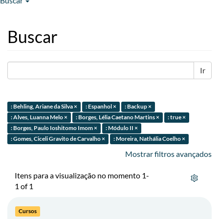
Buscar
Buscar
Ir
: Behling, Ariane da Silva ×
: Espanhol ×
: Backup ×
: Alves, Luanna Melo ×
: Borges, Lélia Caetano Martins ×
: true ×
: Borges, Paulo Ioshitomo Imom ×
: Módulo II ×
: Gomes, Ciceli Gravito de Carvalho ×
: Moreira, Nathália Coelho ×
Mostrar filtros avançados
Itens para a visualização no momento 1-
1 of 1
Cursos