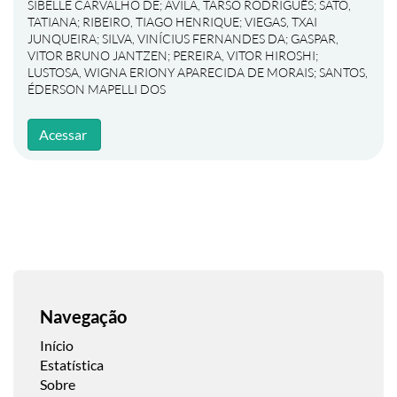
SIBELLE CARVALHO DE
;
ÁVILA, TARSO RODRIGUÊS
;
SATO,
TATIANA
;
RIBEIRO, TIAGO HENRIQUE
;
VIEGAS, TXAI
JUNQUEIRA
;
SILVA, VINÍCIUS FERNANDES DA
;
GASPAR,
VITOR BRUNO JANTZEN
;
PEREIRA, VITOR HIROSHI
;
LUSTOSA, WIGNA ERIONY APARECIDA DE MORAIS
;
SANTOS,
ÉDERSON MAPELLI DOS
Acessar
Navegação
Início
Estatística
Sobre