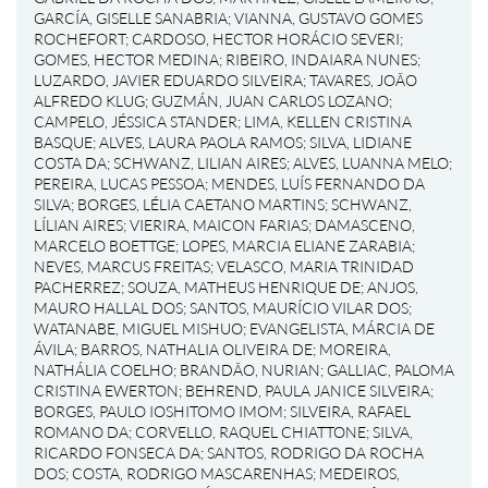
GARCÍA, GISELLE SANABRIA
;
VIANNA, GUSTAVO GOMES
ROCHEFORT
;
CARDOSO, HECTOR HORÁCIO SEVERI
;
GOMES, HECTOR MEDINA
;
RIBEIRO, INDAIARA NUNES
;
LUZARDO, JAVIER EDUARDO SILVEIRA
;
TAVARES, JOÃO
ALFREDO KLUG
;
GUZMÁN, JUAN CARLOS LOZANO
;
CAMPELO, JÉSSICA STANDER
;
LIMA, KELLEN CRISTINA
BASQUE
;
ALVES, LAURA PAOLA RAMOS
;
SILVA, LIDIANE
COSTA DA
;
SCHWANZ, LILIAN AIRES
;
ALVES, LUANNA MELO
;
PEREIRA, LUCAS PESSOA
;
MENDES, LUÍS FERNANDO DA
SILVA
;
BORGES, LÉLIA CAETANO MARTINS
;
SCHWANZ,
LÍLIAN AIRES
;
VIERIRA, MAICON FARIAS
;
DAMASCENO,
MARCELO BOETTGE
;
LOPES, MARCIA ELIANE ZARABIA
;
NEVES, MARCUS FREITAS
;
VELASCO, MARIA TRINIDAD
PACHERREZ
;
SOUZA, MATHEUS HENRIQUE DE
;
ANJOS,
MAURO HALLAL DOS
;
SANTOS, MAURÍCIO VILAR DOS
;
WATANABE, MIGUEL MISHUO
;
EVANGELISTA, MÁRCIA DE
ÁVILA
;
BARROS, NATHALIA OLIVEIRA DE
;
MOREIRA,
NATHÁLIA COELHO
;
BRANDÃO, NURIAN
;
GALLIAC, PALOMA
CRISTINA EWERTON
;
BEHREND, PAULA JANICE SILVEIRA
;
BORGES, PAULO IOSHITOMO IMOM
;
SILVEIRA, RAFAEL
ROMANO DA
;
CORVELLO, RAQUEL CHIATTONE
;
SILVA,
RICARDO FONSECA DA
;
SANTOS, RODRIGO DA ROCHA
DOS
;
COSTA, RODRIGO MASCARENHAS
;
MEDEIROS,