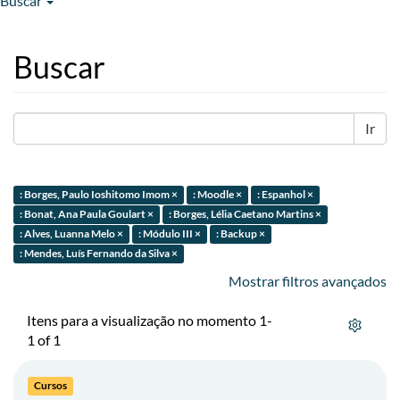
Buscar
Buscar
Ir
: Borges, Paulo Ioshitomo Imom ×
: Moodle ×
: Espanhol ×
: Bonat, Ana Paula Goulart ×
: Borges, Lélia Caetano Martins ×
: Alves, Luanna Melo ×
: Módulo III ×
: Backup ×
: Mendes, Luís Fernando da Silva ×
Mostrar filtros avançados
Itens para a visualização no momento 1-
1 of 1
Cursos