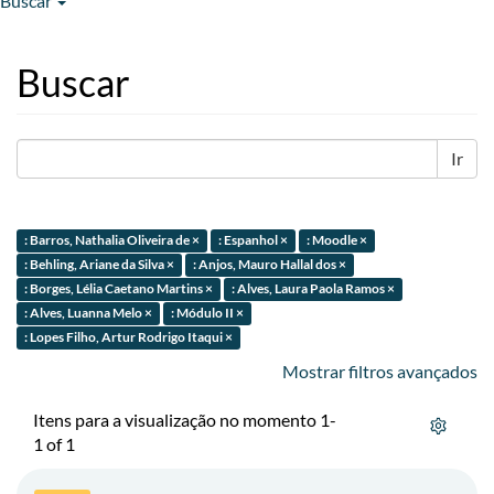
Buscar
Buscar
Ir
: Barros, Nathalia Oliveira de ×
: Espanhol ×
: Moodle ×
: Behling, Ariane da Silva ×
: Anjos, Mauro Hallal dos ×
: Borges, Lélia Caetano Martins ×
: Alves, Laura Paola Ramos ×
: Alves, Luanna Melo ×
: Módulo II ×
: Lopes Filho, Artur Rodrigo Itaqui ×
Mostrar filtros avançados
Itens para a visualização no momento 1-
1 of 1