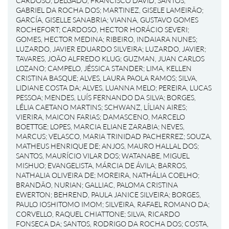
CARDOSO
;
DELGADO, FRANCISCO DAVID
;
SANTOS,
GABRIEL DA ROCHA DOS
;
MARTINEZ, GISELE LAMEIRÃO
;
GARCÍA, GISELLE SANABRIA
;
VIANNA, GUSTAVO GOMES
ROCHEFORT
;
CARDOSO, HECTOR HORÁCIO SEVERI
;
GOMES, HECTOR MEDINA
;
RIBEIRO, INDAIARA NUNES
;
LUZARDO, JAVIER EDUARDO SILVEIRA
;
LUZARDO, JAVIER
;
TAVARES, JOÃO ALFREDO KLUG
;
GUZMAN, JUAN CARLOS
LOZANO
;
CAMPELO, JÉSSICA STANDER
;
LIMA, KELLEN
CRISTINA BASQUE
;
ALVES, LAURA PAOLA RAMOS
;
SILVA,
LIDIANE COSTA DA
;
ALVES, LUANNA MELO
;
PEREIRA, LUCAS
PESSOA
;
MENDES, LUÍS FERNANDO DA SILVA
;
BORGES,
LÉLIA CAETANO MARTINS
;
SCHWANZ, LÍLIAN AIRES
;
VIERIRA, MAICON FARIAS
;
DAMASCENO, MARCELO
BOETTGE
;
LOPES, MARCIA ELIANE ZARABIA
;
NEVES,
MARCUS
;
VELASCO, MARIA TRINIDAD PACHERREZ
;
SOUZA,
MATHEUS HENRIQUE DE
;
ANJOS, MAURO HALLAL DOS
;
SANTOS, MAURÍCIO VILAR DOS
;
WATANABE, MIGUEL
MISHUO
;
EVANGELISTA, MÁRCIA DE ÁVILA
;
BARROS,
NATHALIA OLIVEIRA DE
;
MOREIRA, NATHÁLIA COELHO
;
BRANDÃO, NURIAN
;
GALLIAC, PALOMA CRISTINA
EWERTON
;
BEHREND, PAULA JANICE SILVEIRA
;
BORGES,
PAULO IOSHITOMO IMOM
;
SILVEIRA, RAFAEL ROMANO DA
;
CORVELLO, RAQUEL CHIATTONE
;
SILVA, RICARDO
FONSECA DA
;
SANTOS, RODRIGO DA ROCHA DOS
;
COSTA,