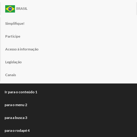
BRASIL
Simplifique!
Participe
Acesso à informação
Legislação
Canais
Ir para o conteúdo
1
para o menu
2
para a busca
3
para o rodapé
4