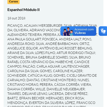
Cursos
Espanhol Módulo II
18 out 2018
PICANÇO, ACAUAN MERSEBURGER
;
SILVA, ADRIANA SILVA
DA
;
OLIVEIRA, ADRIANO VASCONCELOS DE
;
GOMES,
ALEXANDRO TEIXEIRA
;
PEREIRA JÚNIOR, ALÉRCIO
;
BONAT,
ANA PAULA GOULART
;
FONSECA, ANDREA UALT
;
PONS,
ANDRESSA ROXO
;
SILVA, ANDRÉ BARBACHAN
;
ORTIZ,
ANGELUCE
;
EGLIOR, ANTÔNIO ELIAS ROSSET
;
BEHLING,
ARIANE DA SILVA
;
LOPES FILHO, ARTUR RODRIGO ITAQUI
;
SCHENKEL, BRUNA GABRIELLE SOARES
;
SILVA, BRUNO
RAFAEL COSTA VENÂNCIO DA
;
HABEYCHE, CANDICE
CAMPOS
;
FALCÃO, CARLA AGUIAR
;
LAUTENSCHÄGER,
CAROLINA DA SILVA
;
GOMES, CAROLINE KLAZER
;
SCHNEIDER, CATIÚCIA KLUG
;
GOMES, CICELI GRAVITO DE
CARVALHO
;
DANTAS, CRISTIANE MONTEIRO
;
NUNES,
CRISTIANO MORAIS
;
PEREIRA, CÁSSIA CORRÊA
;
VIEIRA,
DAIANA CORRÊA
;
WILLE, DANIELLE NEUGEBAUER
;
TAVARES, DELIANE LEIVAS
;
LACERDA, DENISE PÉREZ
;
BARTZ, EFRAIN BECKER
;
HERNADES, ERICK ROSA
;
MENDONÇA, EVERTON DA SILVEIRA
;
LÓPEZ, FRANCISCO